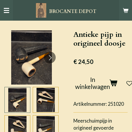
Ga
BROCANTE DEPOT
direct
naar
de
Antieke pijp in
hoofdinhoud
origineel doosje
€ 24,50
In
winkelwagen
Artikelnummer:
251020
Meerschuimpijp in
origineel gevoerde