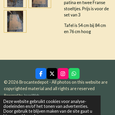
patina en twee Franse
stoeltjes. Prijs is voor de
set van 3
Tafel is 54 cm bij 84 cm
en 76 cm hoog
F
X
I
W
a
n
h
© 2026 Brocantedepot - All photos on this website are
c
s
a
copyrighted material and all rights are reserved
e
t
t
b
a
s
Powered by
JouwWeb
o
g
A
Deze website gebruikt cookies voor analyse-
o
r
p
doeleinden en/of het tonen van advertenties.
k
a
p
Door gebruik te blijven maken van de site gaat u
m