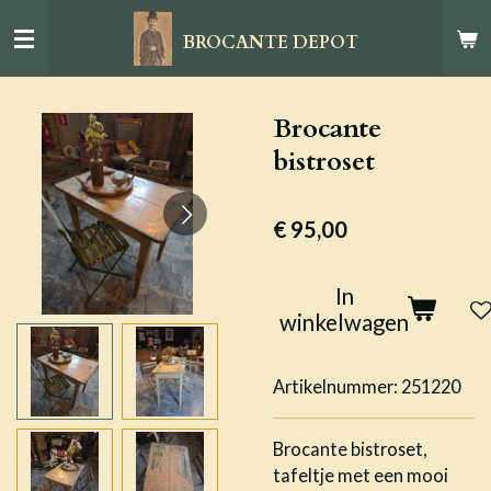
Ga
BROCANTE DEPOT
direct
naar
de
Brocante
hoofdinhoud
bistroset
€ 95,00
In
winkelwagen
Artikelnummer:
251220
Brocante bistroset,
tafeltje met een mooi