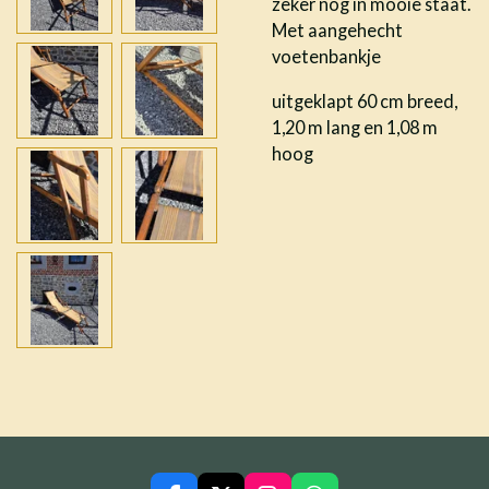
zeker nog in mooie staat.
Met aangehecht
voetenbankje
uitgeklapt 60 cm breed,
1,20 m lang en 1,08 m
hoog