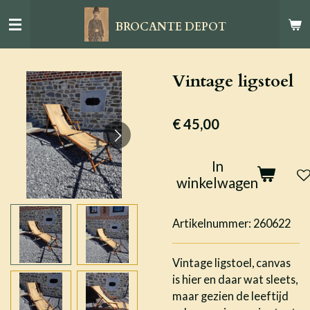
Ga
BROCANTE DEPOT
direct
naar
de
Vintage ligstoel
hoofdinhoud
€ 45,00
In
winkelwagen
Artikelnummer:
260622
Vintage ligstoel, canvas
is hier en daar wat sleets,
maar gezien de leeftijd